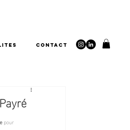
LITES
CONTACT
 Payré
e
 pour 