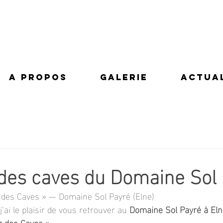
A PROPOS
GALERIE
ACTUA
des caves du Domaine Sol
 des Caves » — Domaine Sol Payré (Elne) 
 j’ai le plaisir de vous retrouver au 
Domaine Sol Payré à Eln
 des Caves »
.