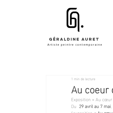
Géraldine Auret
Artiste peintre contemporaine
1 min de lecture
Au coeur 
Exposition « Au cœur
Du  
29 avril au 7 mai
,
l’exposition 
« Au cœur