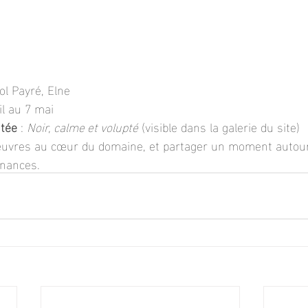
ol Payré, Elne
il au 7 mai
ntée
 : 
Noir, calme et volupté
 (visible dans la galerie du site)
œuvres au cœur du domaine, et partager un moment autour 
onances.