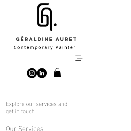
Géraldine Auret
Contemporary Painter
Explore our services and
get in touch
Our Services