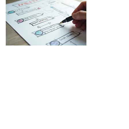
03.
Planification Stratégique
Recevez un plan d'action clair et des
stratégies concrètes conçues pour
optimiser vos résultats et assurer votre
croissance à long terme.
Show more