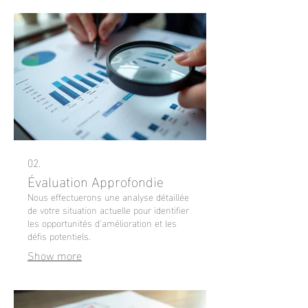
02.
Évaluation Approfondie
Nous effectuerons une analyse détaillée
de votre situation actuelle pour identifier
les opportunités d'amélioration et les
défis potentiels.
Show more