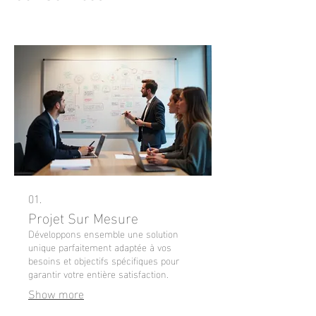
01.
Projet Sur Mesure
Développons ensemble une solution
unique parfaitement adaptée à vos
besoins et objectifs spécifiques pour
garantir votre entière satisfaction.
Show more