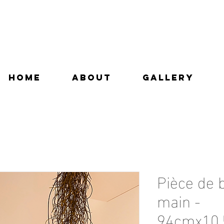
Home
ABOUT
GALLERY
Pièce de b
main -
94cmx10,