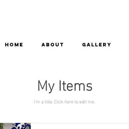
Home
ABOUT
GALLERY
My Items
I'm a title. Click here to edit me.