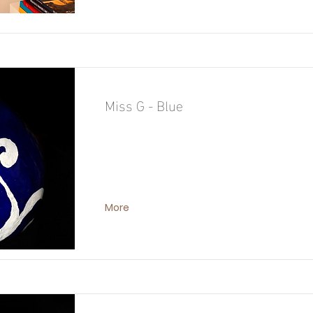
Miss G - Blue
More