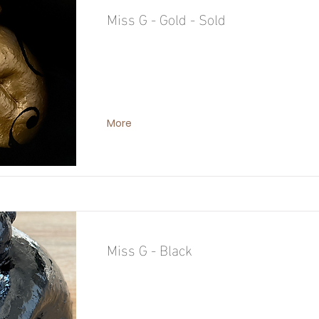
Miss G - Gold - Sold
More
Miss G - Black