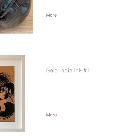
More
Gold India Ink #1
More