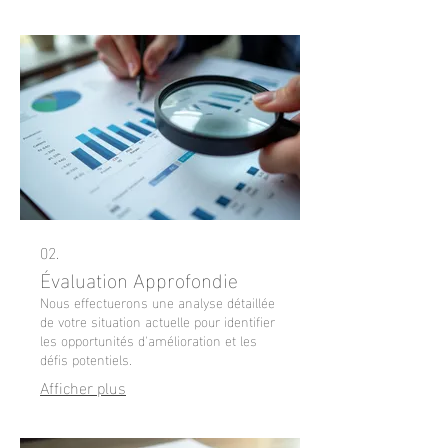
02.
Évaluation Approfondie
Nous effectuerons une analyse détaillée
de votre situation actuelle pour identifier
les opportunités d'amélioration et les
défis potentiels.
Afficher plus