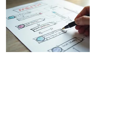
03.
Planification Stratégique
Recevez un plan d'action clair et des
stratégies concrètes conçues pour
optimiser vos résultats et assurer votre
croissance à long terme.
Afficher plus