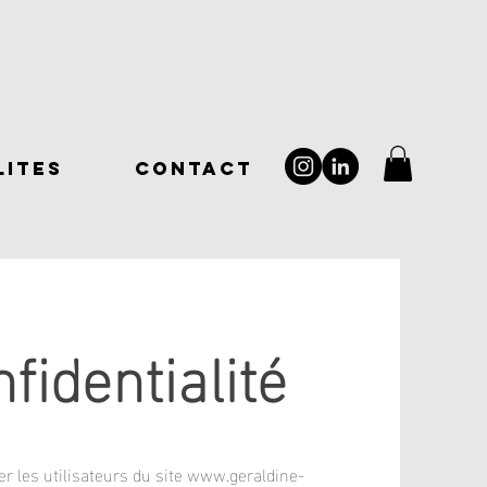
LITES
CONTACT
fidentialité
er les utilisateurs du site
www.geraldine-