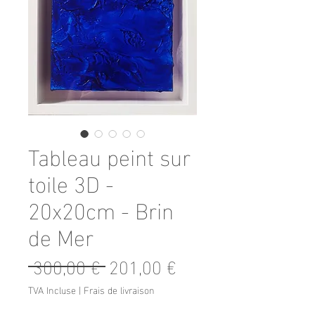
Tableau peint sur
toile 3D -
20x20cm - Brin
de Mer
Prix
Prix
 300,00 € 
201,00 €
original
promotionnel
TVA Incluse
|
Frais de livraison