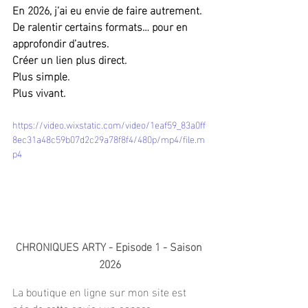
En 2026, j’ai eu envie de faire autrement.
De ralentir certains formats… pour en 
approfondir d’autres.
Créer un lien plus direct.
Plus simple.
Plus vivant.
https://video.wixstatic.com/video/1eaf59_83a0ff
8ec31a48c59b07d2c29a78f8f4/480p/mp4/file.m
p4
CHRONIQUES ARTY - Episode 1 - Saison 
2026
La boutique en ligne sur mon site est 
née de cette envie : un espace 