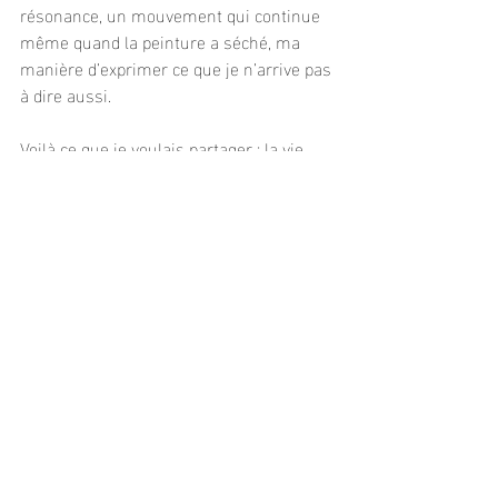
résonance, un mouvement qui continue 
même quand la peinture a séché, ma 
manière d’exprimer ce que je n’arrive pas 
à dire aussi.
Voilà ce que je voulais partager : la vie 
d’artiste n’est pas un rêve lointain, ni un 
chaos épuisant.
C’est un chemin.
Un chemin nourri d’intensité, de liberté, 
de précision, de beauté, d’incertitude, 
d’ancrage et d’élan.
Un chemin que je choisis chaque jour, 
avec gratitude et fièvre douce, parce qu’il 
est le seul qui fasse vibrer mon cœur 
exactement où il doit être.
Pour être informé·e de mes 
prochaines collections, 